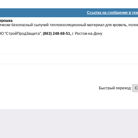
Ссылка на сообщение в те
крошка
гически безопасный сыпучий теплоизоляционный материал для кровель, полов
ОО "СтройПродЗащита",
(863) 248-68-51,
г. Ростов-на-Дону
Быстрый переход: