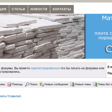
ЦИЯ
СТАТЬИ
НОВОСТИ
КОНТАКТЫ
E-m
и форумы. Вы можете
зарегистрироваться
что бы писать на форумах или
истрировались.
Па
умы
Помощь
Поиск
Новые сообщения
Новые темы
Темы без о
лита
/
Совелит.